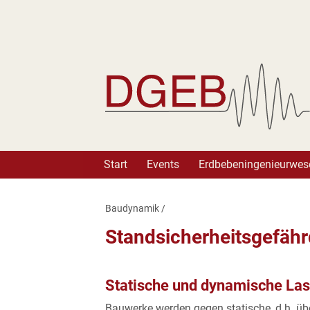
Deutsche Gesellschaft fü
Start
Events
Erdbebeningenieurwes
Baudynamik
/
Standsicherheitsgefäh
Statische und dynamische Las
Bauwerke werden gegen statische, d.h. üb