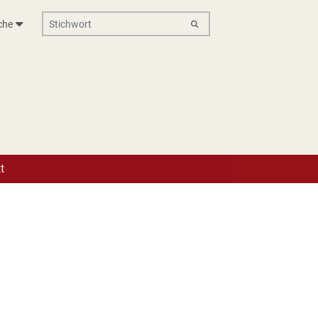
Stichwort
che
ik e.V.
t