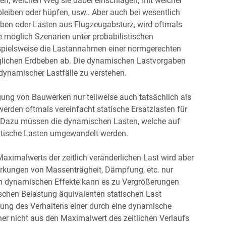
eren, welchen Weg sie dabei einschlagen, mit welcher
bleiben oder hüpfen, usw.. Aber auch bei wesentlich
eben oder Lasten aus Flugzeugabsturz, wird oftmals
e möglich Szenarien unter probabilistischen
spielsweise die Lastannahmen einer normgerechten
glichen Erdbeben ab. Die dynamischen Lastvorgaben
dynamischer Lastfälle zu verstehen.
ung von Bauwerken nur teilweise auch tatsächlich als
werden oftmals vereinfacht statische Ersatzlasten für
 Dazu müssen die dynamischen Lasten, welche auf
statische Lasten umgewandelt werden.
Maximalwerts der zeitlich veränderlichen Last wird aber
irkungen von Massenträgheit, Dämpfung, etc. nur
en dynamischen Effekte kann es zu Vergrößerungen
schen Belastung äquivalenten statischen Last
ung des Verhaltens einer durch eine dynamische
aher nicht aus den Maximalwert des zeitlichen Verlaufs