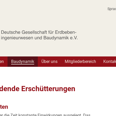
Spra
r Erdbebeningenieurwesen und Baudynam
en
Baudynamik
Über uns
Mitgliederbereich
Kontak
rdende Erschütterungen
ten
er die Zeit konstante Einwirkungen ausgelegt. Das